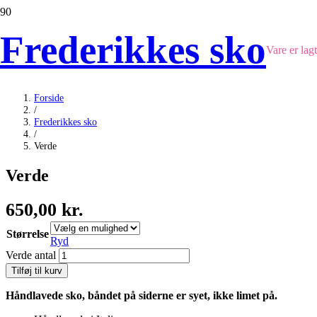
Frederikkes sko
Vare
er lagt
Forside
/
Frederikkes sko
/
Verde
Verde
650,00
kr.
Størrelse
Ryd
Verde antal
Tilføj til kurv
Håndlavede sko, båndet på siderne er syet, ikke limet på.