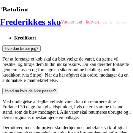
Betaling
Frederikkes sko
Vare
er lagt i kurven.
Vi accepterer i øjeblikket følgende betalingsmetoder, når du afgiver
en ordre:
Kreditkort
Hvordan køber jeg?
For at foretage et køb skal du blot vælge de varer, du gerne vil
bestille, og tilføje dem til din indkøbskurv. Du kan derefter fortsætte
gennem kassen og foretage en sikker online betaling med dit
kreditkort (via Stripe). Når du har afgivet din ordre, modtager du en
automatisk e-mailbekræftelse.
Hvad nu hvis de ikke passer?
Med undtagelse af fejlbehæftede varer, kan du returnere dine
Furlane i 30 dage fra købstidspunktet, hvis de er i samme tilstand
stand, som de blev modtaget i. Alle varer skal returneres ubrugte og i
deres originale, ubeskadigede emballage.
Derudover, mens du prøver sko derhjemme, anbefaler vi kraftigt at
prøve dem på et tæppebelagt gulv, før du bruger dem udenfor eller