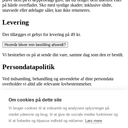
på hårde overflader. Sko med synlige skader; inklusive slidte,
snavsede eller ødelagte såler, kan ikke returneres.
Levering
Der tillægges et gebyr for levering på 49 kr.
Hvornår bliver min bestilling afsendt?
Vi bestræber os på at sende din vare, samme dag som den er bestilt.
Persondatapolitik
Ved indsamling, behandling og anvendelse af dine persondata
overholder vi altid alle relevante lovbestemmelser.
Læs mere
Om cookies på dette site
Privatlivspolitik
Vi bruger cookies til at indsamle og analysere oplysninger på
stedet ydeevne og brug, til at give de sociale medier funktioner og
Vi indsamler og behandler typisk følgende typer af oplysninger: Et
til at forbedre og tilpasse indhold og reklamer.
Læs mere
unikt ID og tekniske oplysninger om din computer, tablet eller