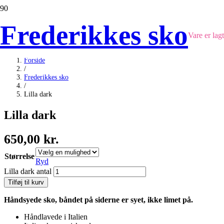
Frederikkes sko
Vare
er lagt
Forside
/
Frederikkes sko
/
Lilla dark
Lilla dark
650,00
kr.
Størrelse
Ryd
Lilla dark antal
Tilføj til kurv
Håndsyede sko, båndet på siderne er syet, ikke limet på.
Håndlavede i Italien